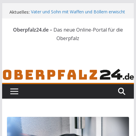
Zum
Aktuelles:
Vater und Sohn mit Waffen und Böllern erwischt
Inhalt
Unbekannte versuchen in Gebäude in Reuth
springen
einzubrechen
Oberpfalz24.de –
Das neue Online-Portal für die
Audi prallt gegen Brückengeländer in Weiden
Ortsumgehung Waldershof ist eröffnet
Oberpfalz
Deutsch-amerikanischer Schüleraustausch zu
Gast im Landratsamt