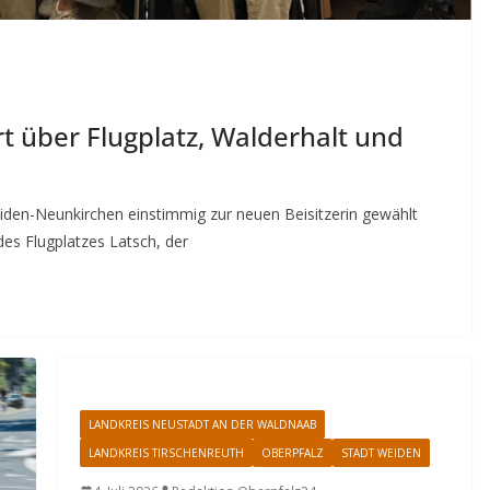
t über Flugplatz, Walderhalt und
iden-Neunkirchen einstimmig zur neuen Beisitzerin gewählt
es Flugplatzes Latsch, der
LANDKREIS NEUSTADT AN DER WALDNAAB
LANDKREIS TIRSCHENREUTH
OBERPFALZ
STADT WEIDEN