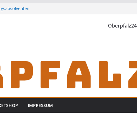
ungsabsolventen
h zu Gast im
Oberpfalz24
rwischt
zt
KETSHOP
IMPRESSUM