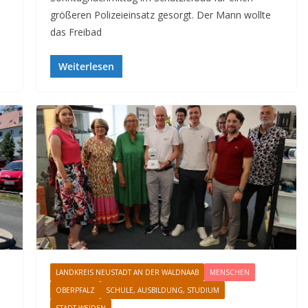
größeren Polizeieinsatz gesorgt. Der Mann wollte
das Freibad
Weiterlesen
LANDKREIS NEUSTADT AN DER WALDNAAB
MENSCHEN
OBERPFALZ
SCHULE, AUSBILDUNG, STUDIUM