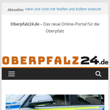
Zum
Aktuelles:
Vater und Sohn mit Waffen und Böllern erwischt
Inhalt
Unbekannte versuchen in Gebäude in Reuth
springen
einzubrechen
Oberpfalz24.de –
Das neue Online-Portal für die
Audi prallt gegen Brückengeländer in Weiden
Ortsumgehung Waldershof ist eröffnet
Oberpfalz
Deutsch-amerikanischer Schüleraustausch zu
Gast im Landratsamt