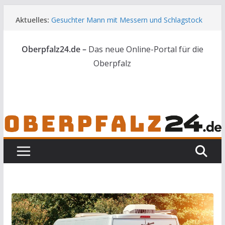
Zum
Aktuelles:
Gesuchter Mann mit Messern und Schlagstock
Inhalt
bei Waidhaus gestoppt
springen
Landkreis Tirschenreuth ehrt
Oberpfalz24.de –
Das neue Online-Portal für die
Weiterbildungsabsolventen
[UPDATE] Drei Tote bei Unfall auf der A3
Oberpfalz
44 Nachwuchskräfte starten in die Zukunft der
Landwirtschaft
Skelettteile in Wald bei Marktredwitz gefunden