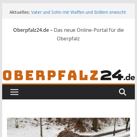
Zum
Aktuelles:
Vater und Sohn mit Waffen und Böllern erwischt
Inhalt
Unbekannte versuchen in Gebäude in Reuth
springen
einzubrechen
Oberpfalz24.de –
Das neue Online-Portal für die
Audi prallt gegen Brückengeländer in Weiden
Ortsumgehung Waldershof ist eröffnet
Oberpfalz
Deutsch-amerikanischer Schüleraustausch zu
Gast im Landratsamt