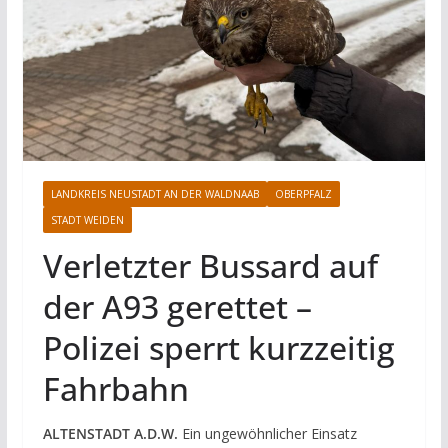
LANDKREIS NEUSTADT AN DER WALDNAAB
OBERPFALZ
STADT WEIDEN
Verletzter Bussard auf
der A93 gerettet –
Polizei sperrt kurzzeitig
Fahrbahn
ALTENSTADT A.D.W.
Ein ungewöhnlicher Einsatz