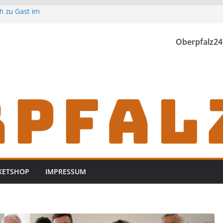
h zu Gast im
Oberpfalz24
th einzubrechen
iden
KETSHOP
IMPRESSUM