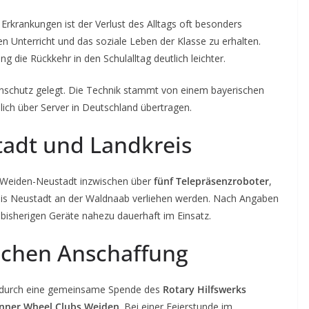
Erkrankungen ist der Verlust des Alltags oft besonders
en Unterricht und das soziale Leben der Klasse zu erhalten.
g die Rückkehr in den Schulalltag deutlich leichter.
schutz gelegt. Die Technik stammt von einem bayerischen
ch über Server in Deutschland übertragen.
tadt und Landkreis
 Weiden-Neustadt inzwischen über
fünf Telepräsenzroboter
,
reis Neustadt an der Waldnaab verliehen werden. Nach Angaben
 bisherigen Geräte nahezu dauerhaft im Einsatz.
ichen Anschaffung
1 durch eine gemeinsame Spende des
Rotary Hilfswerks
Inner Wheel Clubs Weiden
. Bei einer Feierstunde im