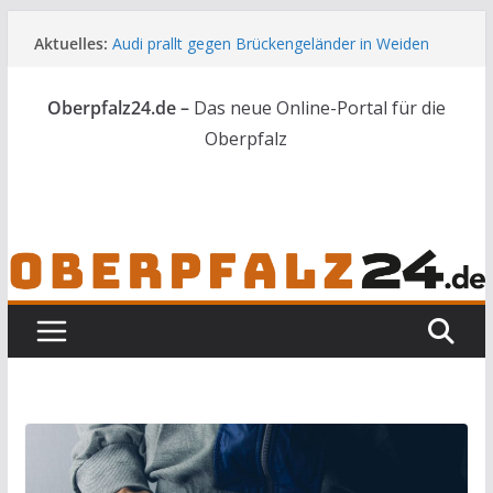
Zum
Aktuelles:
Audi prallt gegen Brückengeländer in Weiden
Inhalt
Feldbrand bei Waldsassen schnell unter
springen
Kontrolle
Oberpfalz24.de –
Das neue Online-Portal für die
Kindergeburtstag endet für Erwachsene im
Polizeigewahrsam
Oberpfalz
Wenn selbst der Polizeialltag kurios wird
Unbekannte versuchen in Gebäude in Reuth
einzubrechen