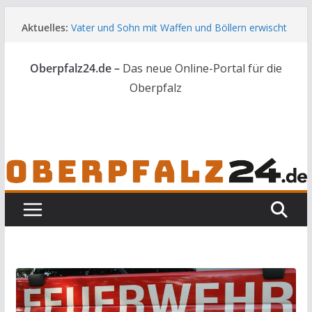
Zum
Aktuelles:
Vater und Sohn mit Waffen und Böllern erwischt
Inhalt
Unbekannte versuchen in Gebäude in Reuth
springen
einzubrechen
Oberpfalz24.de –
Das neue Online-Portal für die
Audi prallt gegen Brückengeländer in Weiden
Ortsumgehung Waldershof ist eröffnet
Oberpfalz
Deutsch-amerikanischer Schüleraustausch zu
Gast im Landratsamt