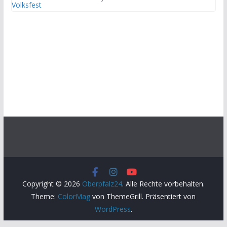
Copyright © 2026
Oberpfalz24
. Alle Rechte vorbehalten.
Theme:
ColorMag
von ThemeGrill. Präsentiert von
WordPress
.