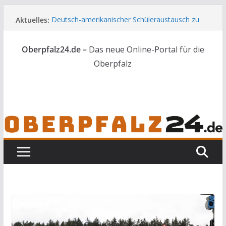
Zum
Aktuelles:
Deutsch-amerikanischer Schüleraustausch zu
Inhalt
Gast im Landratsamt
springen
Wenn selbst der Polizeialltag kurios wird
Oberpfalz24.de –
Das neue Online-Portal für die
Unbekannte versuchen in Gebäude in Reuth
einzubrechen
Oberpfalz
Audi prallt gegen Brückengeländer in Weiden
Ortsumgehung Waldershof ist eröffnet