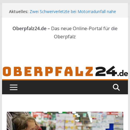
Zum
Aktuelles:
Zwei Schwerverletzte bei Motorradunfall nahe
Inhalt
Vilseck
springen
44 Nachwuchskräfte starten in die Zukunft der
Oberpfalz24.de –
Das neue Online-Portal für die
Landwirtschaft
Skelettteile in Wald bei Marktredwitz gefunden
Oberpfalz
Gesuchter Mann mit Messern und Schlagstock
bei Waidhaus gestoppt
Feuerwerkskörper löst Flächenbrand bei
Vohenstrauß aus