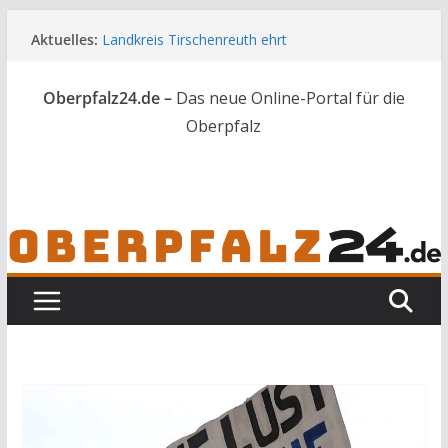
Zum
Aktuelles:
Landkreis Tirschenreuth ehrt
Inhalt
Weiterbildungsabsolventen
springen
Ortsumgehung Waldershof ist eröffnet
Oberpfalz24.de –
Das neue Online-Portal für die
Deutsch-amerikanischer Schüleraustausch zu
Gast im Landratsamt
Oberpfalz
Vater und Sohn mit Waffen und Böllern erwischt
Frau in Weiden mit Messer schwer verletzt