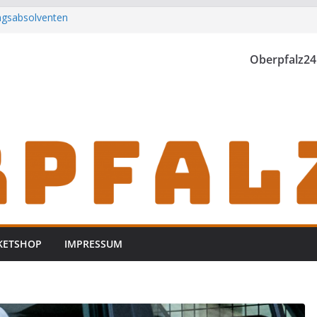
ungsabsolventen
h zu Gast im
Oberpfalz24
rwischt
zt
KETSHOP
IMPRESSUM