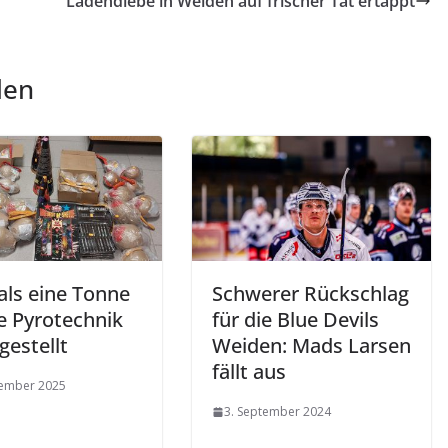
Ladendiebe in Weiden auf frischer Tat ertappt
len
als eine Tonne
Schwerer Rückschlag
le Pyrotechnik
für die Blue Devils
gestellt
Weiden: Mads Larsen
fällt aus
zember 2025
3. September 2024