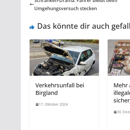
Schranken-Drama: Fahrer bleibt beim
Umgehungsversuch stecken
Das könnte dir auch gefal
Verkehrsunfall bei
Mehr 
Birgland
illega
sicher
17. Oktober 2024
30. De