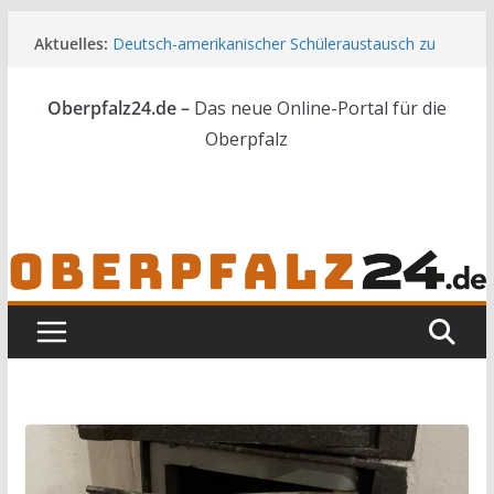
Zum
Aktuelles:
Deutsch-amerikanischer Schüleraustausch zu
Inhalt
Gast im Landratsamt
springen
Vater und Sohn mit Waffen und Böllern erwischt
Oberpfalz24.de –
Das neue Online-Portal für die
Unbekannte versuchen in Gebäude in Reuth
einzubrechen
Oberpfalz
Audi prallt gegen Brückengeländer in Weiden
Ortsumgehung Waldershof ist eröffnet