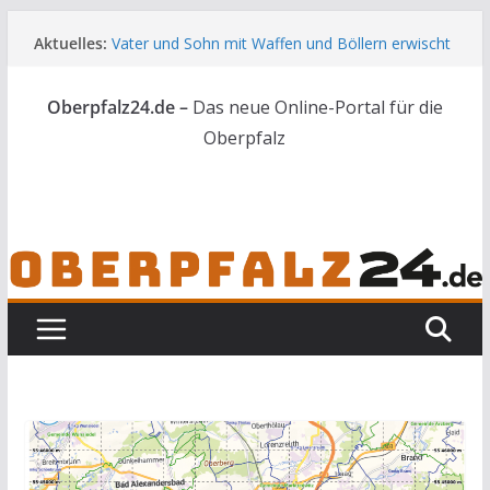
Zum
Aktuelles:
Vater und Sohn mit Waffen und Böllern erwischt
Inhalt
Unbekannte versuchen in Gebäude in Reuth
springen
einzubrechen
Oberpfalz24.de –
Das neue Online-Portal für die
Audi prallt gegen Brückengeländer in Weiden
Ortsumgehung Waldershof ist eröffnet
Oberpfalz
Deutsch-amerikanischer Schüleraustausch zu
Gast im Landratsamt