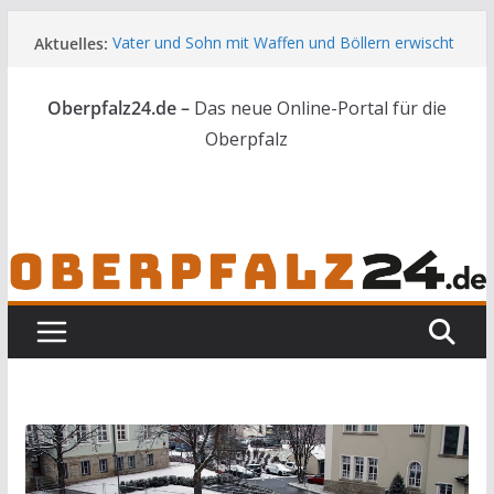
Zum
Aktuelles:
Vater und Sohn mit Waffen und Böllern erwischt
Inhalt
Unbekannte versuchen in Gebäude in Reuth
springen
einzubrechen
Oberpfalz24.de –
Das neue Online-Portal für die
Audi prallt gegen Brückengeländer in Weiden
Ortsumgehung Waldershof ist eröffnet
Oberpfalz
Deutsch-amerikanischer Schüleraustausch zu
Gast im Landratsamt