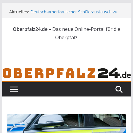
Zum
Aktuelles:
Deutsch-amerikanischer Schüleraustausch zu
Inhalt
Gast im Landratsamt
springen
Wenn selbst der Polizeialltag kurios wird
Oberpfalz24.de –
Das neue Online-Portal für die
Unbekannte versuchen in Gebäude in Reuth
einzubrechen
Oberpfalz
Audi prallt gegen Brückengeländer in Weiden
Ortsumgehung Waldershof ist eröffnet