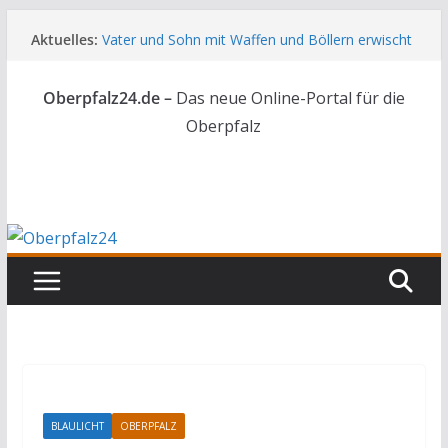
Zum
Aktuelles:
Vater und Sohn mit Waffen und Böllern erwischt
Inhalt
Unbekannte versuchen in Gebäude in Reuth
springen
einzubrechen
Oberpfalz24.de –
Das neue Online-Portal für die
Audi prallt gegen Brückengeländer in Weiden
Ortsumgehung Waldershof ist eröffnet
Oberpfalz
Deutsch-amerikanischer Schüleraustausch zu
Gast im Landratsamt
BLAULICHT
OBERPFALZ