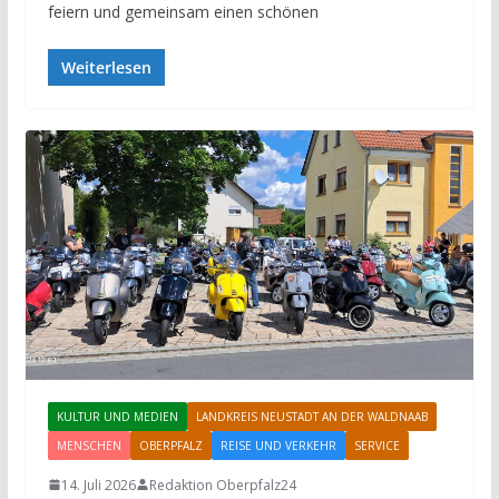
feiern und gemeinsam einen schönen
Weiterlesen
KULTUR UND MEDIEN
LANDKREIS NEUSTADT AN DER WALDNAAB
MENSCHEN
OBERPFALZ
REISE UND VERKEHR
SERVICE
14. Juli 2026
Redaktion Oberpfalz24