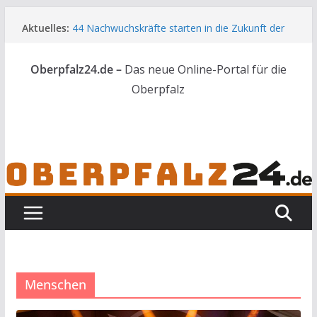
Zum
Aktuelles:
44 Nachwuchskräfte starten in die Zukunft der
Inhalt
Landwirtschaft
springen
Vater und Sohn mit Waffen und Böllern erwischt
Oberpfalz24.de –
Das neue Online-Portal für die
Frau in Weiden mit Messer schwer verletzt
Landkreis Tirschenreuth ehrt
Oberpfalz
Weiterbildungsabsolventen
[UPDATE] Drei Tote bei Unfall auf der A3
Menschen