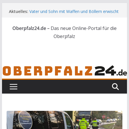
Zum
Aktuelles:
Vater und Sohn mit Waffen und Böllern erwischt
Inhalt
Unbekannte versuchen in Gebäude in Reuth
springen
einzubrechen
Oberpfalz24.de –
Das neue Online-Portal für die
Audi prallt gegen Brückengeländer in Weiden
Ortsumgehung Waldershof ist eröffnet
Oberpfalz
Deutsch-amerikanischer Schüleraustausch zu
Gast im Landratsamt