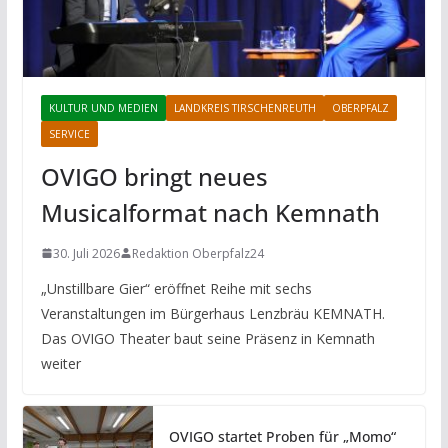
KULTUR UND MEDIEN
LANDKREIS TIRSCHENREUTH
OBERPFALZ
SERVICE
OVIGO bringt neues
Musicalformat nach Kemnath
30. Juli 2026
Redaktion Oberpfalz24
„Unstillbare Gier“ eröffnet Reihe mit sechs
Veranstaltungen im Bürgerhaus Lenzbräu KEMNATH.
Das OVIGO Theater baut seine Präsenz in Kemnath
weiter
OVIGO startet Proben für „Momo“