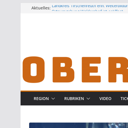
Zum
Aktuelles:
Landkreis Tirschenreuth ehrt Weiterbild
Ortsumgehung Waldershof ist eröffnet
Inhalt
Deutsch-amerikanischer Schüleraustausc
springen
Landratsamt
Vater und Sohn mit Waffen und Böllern e
Frau in Weiden mit Messer schwer verlet
REGION
RUBRIKEN
VIDEO
TIC