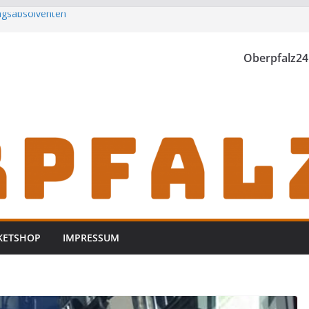
ungsabsolventen
h zu Gast im
Oberpfalz24
rwischt
zt
KETSHOP
IMPRESSUM