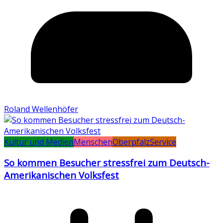
Roland Wellenhöfer
Kultur und Medien
Menschen
Oberpfalz
Service
So kommen Besucher stressfrei zum Deutsch-
Amerikanischen Volksfest