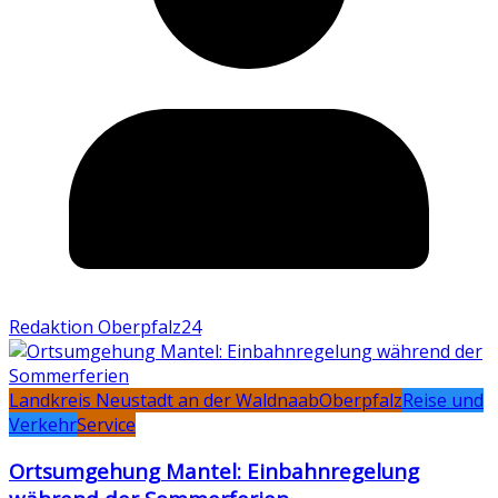
Redaktion Oberpfalz24
Landkreis Neustadt an der Waldnaab
Oberpfalz
Reise und
Verkehr
Service
Ortsumgehung Mantel: Einbahnregelung