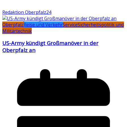
Redaktion Oberpfalz24
Oberpfalz
Reise und Verkehr
Service
Sicherheitspolitik und
Militärtechnik
US-Army kündigt Großmanöver in der
Oberpfalz an