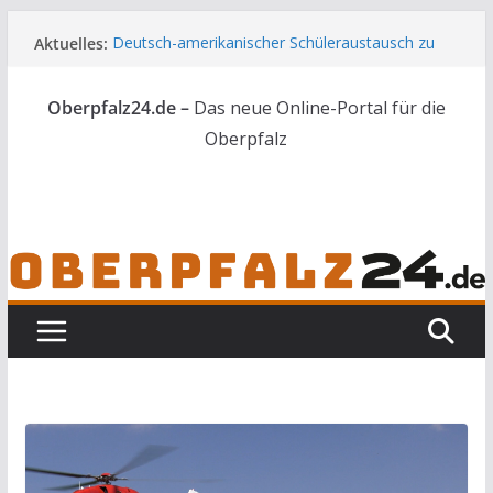
Zum
Aktuelles:
Deutsch-amerikanischer Schüleraustausch zu
Inhalt
Gast im Landratsamt
springen
Wenn selbst der Polizeialltag kurios wird
Oberpfalz24.de –
Das neue Online-Portal für die
Unbekannte versuchen in Gebäude in Reuth
einzubrechen
Oberpfalz
Audi prallt gegen Brückengeländer in Weiden
Ortsumgehung Waldershof ist eröffnet