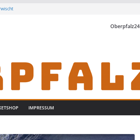
rwischt
th einzubrechen
iden
Oberpfalz24
h zu Gast im
KETSHOP
IMPRESSUM