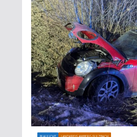
BLAULICHT
LANDKREIS AMBERG-SULZBACH