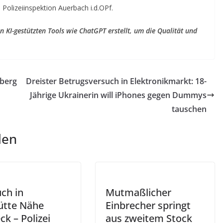
Polizeiinspektion Auerbach i.d.OPf.
 KI-gestützten Tools wie ChatGPT erstellt, um die Qualität und
sberg
Dreister Betrugsversuch in Elektronikmarkt: 18-
Jährige Ukrainerin will iPhones gegen Dummys
tauschen
len
ch in
Mutmaßlicher
ütte Nähe
Einbrecher springt
k – Polizei
aus zweitem Stock