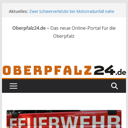
Zum
Aktuelles:
Zwei Schwerverletzte bei Motorradunfall nahe
Inhalt
Vilseck
springen
44 Nachwuchskräfte starten in die Zukunft der
Oberpfalz24.de –
Das neue Online-Portal für die
Landwirtschaft
Skelettteile in Wald bei Marktredwitz gefunden
Oberpfalz
Gesuchter Mann mit Messern und Schlagstock
bei Waidhaus gestoppt
Feuerwerkskörper löst Flächenbrand bei
Vohenstrauß aus