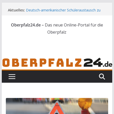
Zum
Aktuelles:
Deutsch-amerikanischer Schüleraustausch zu
Inhalt
Gast im Landratsamt
springen
Wenn selbst der Polizeialltag kurios wird
Oberpfalz24.de –
Das neue Online-Portal für die
Unbekannte versuchen in Gebäude in Reuth
einzubrechen
Oberpfalz
Audi prallt gegen Brückengeländer in Weiden
Ortsumgehung Waldershof ist eröffnet