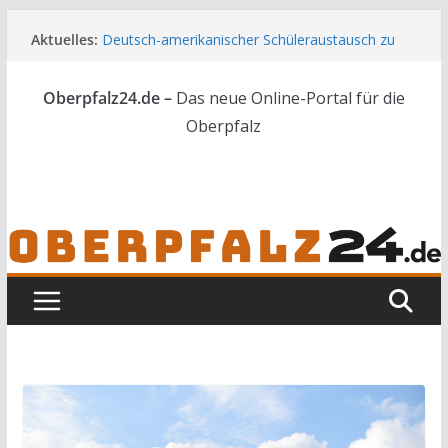
Zum
Aktuelles:
Deutsch-amerikanischer Schüleraustausch zu
Inhalt
Gast im Landratsamt
springen
Wenn selbst der Polizeialltag kurios wird
Oberpfalz24.de –
Das neue Online-Portal für die
Unbekannte versuchen in Gebäude in Reuth
einzubrechen
Oberpfalz
Audi prallt gegen Brückengeländer in Weiden
Ortsumgehung Waldershof ist eröffnet