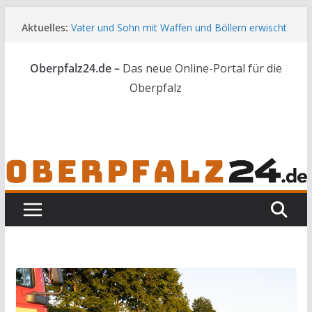
Zum
Aktuelles:
Vater und Sohn mit Waffen und Böllern erwischt
Inhalt
Unbekannte versuchen in Gebäude in Reuth
springen
einzubrechen
Oberpfalz24.de –
Das neue Online-Portal für die
Audi prallt gegen Brückengeländer in Weiden
Ortsumgehung Waldershof ist eröffnet
Oberpfalz
Deutsch-amerikanischer Schüleraustausch zu
Gast im Landratsamt