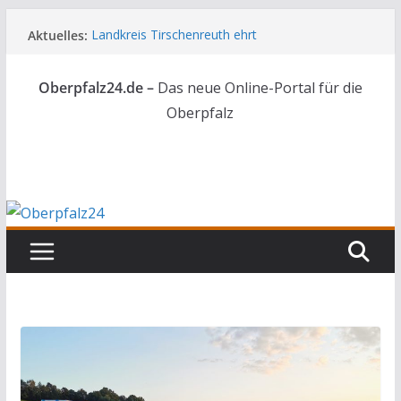
Zum
Aktuelles:
Landkreis Tirschenreuth ehrt
Inhalt
Weiterbildungsabsolventen
springen
Ortsumgehung Waldershof ist eröffnet
Oberpfalz24.de –
Das neue Online-Portal für die
Deutsch-amerikanischer Schüleraustausch zu
Gast im Landratsamt
Oberpfalz
Vater und Sohn mit Waffen und Böllern erwischt
Frau in Weiden mit Messer schwer verletzt