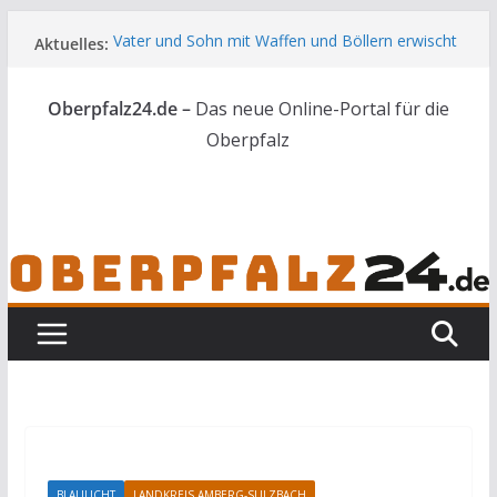
Zum
Aktuelles:
Vater und Sohn mit Waffen und Böllern erwischt
Inhalt
Unbekannte versuchen in Gebäude in Reuth
springen
einzubrechen
Oberpfalz24.de –
Das neue Online-Portal für die
Audi prallt gegen Brückengeländer in Weiden
Ortsumgehung Waldershof ist eröffnet
Oberpfalz
Deutsch-amerikanischer Schüleraustausch zu
Gast im Landratsamt
BLAULICHT
LANDKREIS AMBERG-SULZBACH