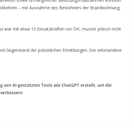
charbeiten sowie umfangreicher Belüftungsmaßnahmen konnten
ückkehren – mit Ausnahme des Bewohners der Brandwohnung.
z war mit etwa 15 Einsatzkräften vor Ort, musste jedoch nicht
und Gegenstand der polizeilichen Ermittlungen. Der entstandene
g von KI-gestützten Tools wie ChatGPT erstellt, um die
 verbessern