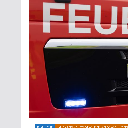
BLAULICHT
LANDKREIS NEUSTADT AN DER WALDNAAB
OBE