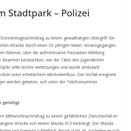
m Stadtpark – Polizei
onnerstagnachmittag zu einem gewalttätigen Übergriff. Ein
rlichen Attacke durch einen 25-jährigen Mann. Vorausgegangen
beiden Männer, über die aufmerksame Passanten Meldung
die Beamten beobachten, wie der Täter den Jugendlichen
 Opfer erlitt leichte Verletzungen und wurde ambulant
lizei unter erheblichem Alkoholeinfluss. Der Vorfall ereignete
ugen werden gebeten, sich unter der Telefonnummer
n genötigt
 am Mittwochnachmittag zu einem gefährlichen Zwischenfall im
 längere Strecke von einem Mazda XC5 bedrängt. Der Mazda-
rholen und bremste schließlich abrupt stark ab, nachdem er sich