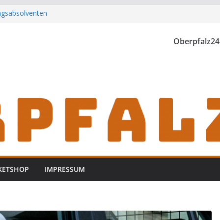
ungsabsolventen
h zu Gast im
Oberpfalz24
rwischt
zt
KETSHOP
IMPRESSUM