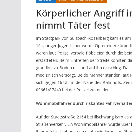
Körperlicher Angriff i
nimmt Täter fest
Im Stadtpark von Sulzbach-Rosenberg kam es am D
16-jähriger Jugendlicher wurde Opfer einer körpe
waren laut Polizei verbale Pöbeleien durch die 
erstatteten. Beim Eintreffen der Streife konnten 
grundlos zu Boden riss und auf ihn einschlug. Das
medizinisch versorgt. Beide Männer standen laut Po
sich gegen 16 Uhr in der Nähe des Bahnhofs. Ze
09661/87440 bei der Polizei zu melden.
Wohnmobilfahrer durch riskantes Fahrverhalte
Auf der Staatsstraße 2164 bei Illschwang kam es
Straßenverkehr. Ein Wohnmobilfahrer wurde über
Fahrer fuhr dicht auf, versuchte wiederholt zu übe