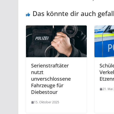
Das könnte dir auch gefal
Serienstraftäter
Schüle
nutzt
Verkeh
unverschlossene
Etzenr
Fahrzeuge für
21. Mai
Diebestour
15. Oktober 2025