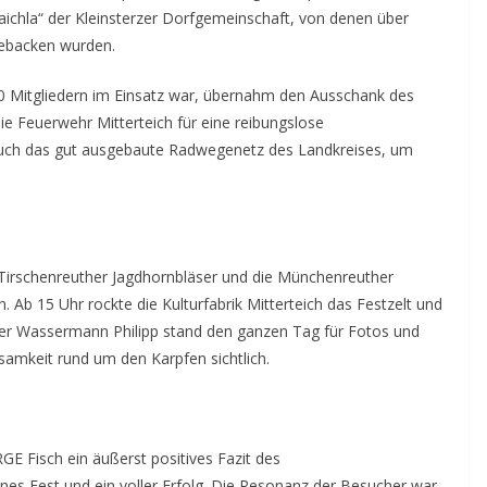
aichla“ der Kleinsterzer Dorfgemeinschaft, von denen über
gebacken wurden.
0 Mitgliedern im Einsatz war, übernahm den Ausschank des
e Feuerwehr Mitterteich für eine reibungslose
 auch das gut ausgebaute Radwegenetz des Landkreises, um
Tirschenreuther Jagdhornbläser und die Münchenreuther
. Ab 15 Uhr rockte die Kulturfabrik Mitterteich das Festzelt und
er Wassermann Philipp stand den ganzen Tag für Fotos und
amkeit rund um den Karpfen sichtlich.
 Fisch ein äußerst positives Fazit des
es Fest und ein voller Erfolg. Die Resonanz der Besucher war