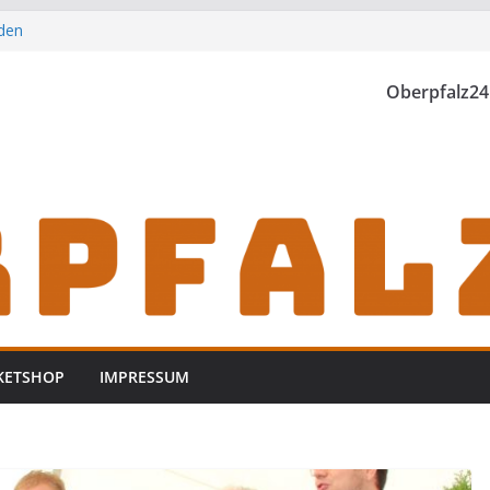
iden
ontrolle
im Polizeigewahrsam
Oberpfalz24
th einzubrechen
KETSHOP
IMPRESSUM