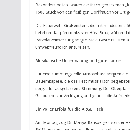
Besonders beliebt waren die frisch gebackenen „K
1600 Stück von den fleißigen Dorffrauen vor Ort 
Die Feuerwehr Großensterz, die mit mindestens 5
beliebten Karpfentrunks von Hösl-Bräu, während di
Parkplatzeinweisung sorgte. Viele Gäste nutzten
umweltfreundlich anzureisen.
Musikalische Untermalung und gute Laune
Für eine stimmungsvolle Atmosphäre sorgten die 
Bauernkapelle, die das Fest musikalisch begleiteten
sorgte für ausgelassene Stimmung. Der Oberpfälz
Gespräche zur Verfügung und genoss die Aufmerks
Ein voller Erfolg für die ARGE Fisch
Am Montag zog Dr. Mariya Ransberger von der ARGE
Eröffnungswochenendes: „Es war ein sehr gelungen