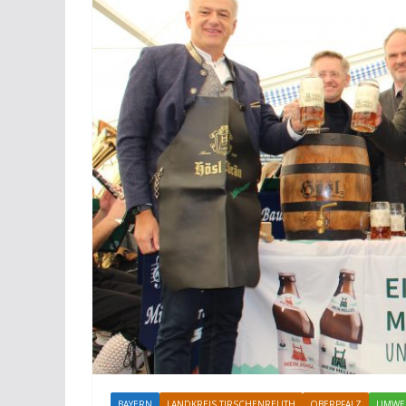
BAYERN
LANDKREIS TIRSCHENREUTH
OBERPFALZ
UMWE