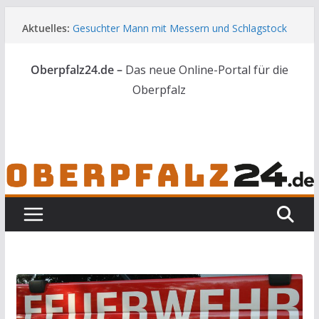
Zum
Aktuelles:
Gesuchter Mann mit Messern und Schlagstock
Inhalt
bei Waidhaus gestoppt
springen
Landkreis Tirschenreuth ehrt
Oberpfalz24.de –
Das neue Online-Portal für die
Weiterbildungsabsolventen
[UPDATE] Drei Tote bei Unfall auf der A3
Oberpfalz
44 Nachwuchskräfte starten in die Zukunft der
Landwirtschaft
Skelettteile in Wald bei Marktredwitz gefunden