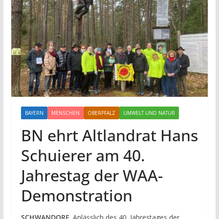
BAYERN
MENSCHEN
OBERPFALZ
UMWELT UND NATUR
BN ehrt Altlandrat Hans
Schuierer am 40.
Jahrestag der WAA-
Demonstration
SCHWANDORF.
Anlässlich des 40. Jahrestages der