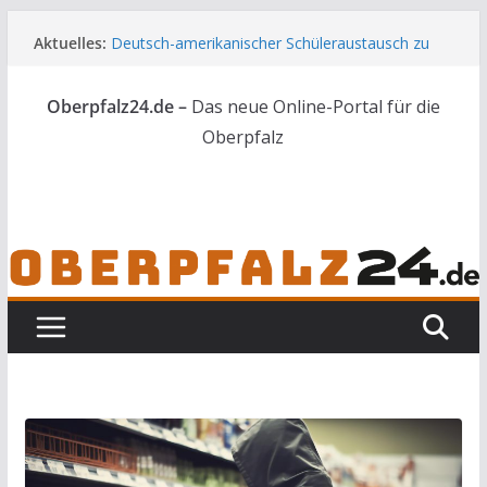
Zum
Aktuelles:
Deutsch-amerikanischer Schüleraustausch zu
Inhalt
Gast im Landratsamt
springen
Wenn selbst der Polizeialltag kurios wird
Oberpfalz24.de –
Das neue Online-Portal für die
Unbekannte versuchen in Gebäude in Reuth
einzubrechen
Oberpfalz
Audi prallt gegen Brückengeländer in Weiden
Ortsumgehung Waldershof ist eröffnet