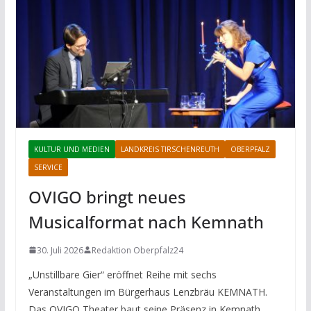
KULTUR UND MEDIEN
LANDKREIS TIRSCHENREUTH
OBERPFALZ
SERVICE
OVIGO bringt neues
Musicalformat nach Kemnath
30. Juli 2026
Redaktion Oberpfalz24
„Unstillbare Gier“ eröffnet Reihe mit sechs
Veranstaltungen im Bürgerhaus Lenzbräu KEMNATH.
Das OVIGO Theater baut seine Präsenz in Kemnath